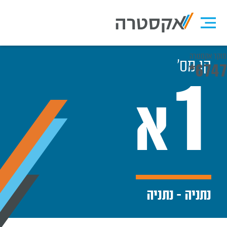
מוקד אקסטרה
קו מס׳
*6747
1
א
נתניה - נתניה