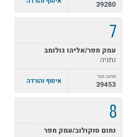
איסוף והורדה
39280
7
עמק חפר/אליהו גולומב
נתניה
תחנה מס׳
איסוף והורדה
39453
8
נחום סוקולוב/עמק חפר