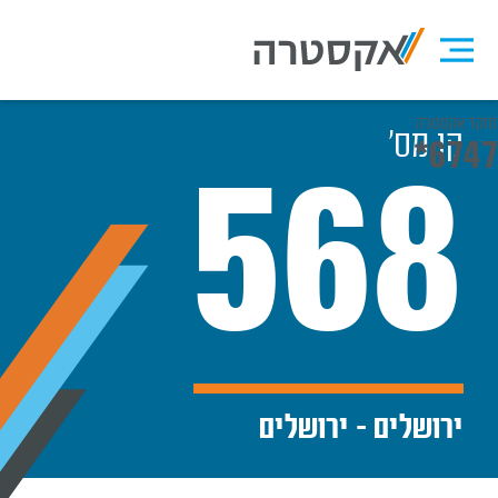
מוקד אקסטרה
קו מס׳
*6747
568
ירושלים - ירושלים