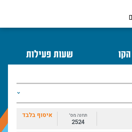
ם
הקו
שעות פעילות
איסוף בלבד
תחנה מס׳
2524