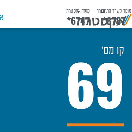
מוקד משרד התחבורה
מוקד אקסטרה
אש
*6747
*8787
קו מס׳
69